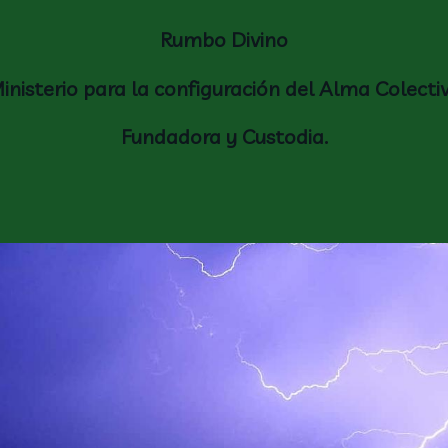
Rumbo Divino
inisterio para la configuración del Alma Colecti
Fundadora y Custodia.